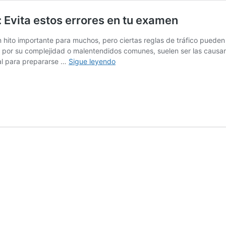
 Evita estos errores en tu examen
hito importante para muchos, pero ciertas reglas de tráfico pueden r
 por su complejidad o malentendidos comunes, suelen ser las causan
Las
al para prepararse …
Sigue leyendo
Reglas
de
Tráfico
más
complicadas:
Evita
estos
errores
en
tu
examen