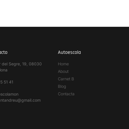
acto
Autoescola
r del Segre, 19, 08030
Home
lona
About
Carnet B
5 51 41
Blog
Contacta
escolamon
antandreu@gmail.com