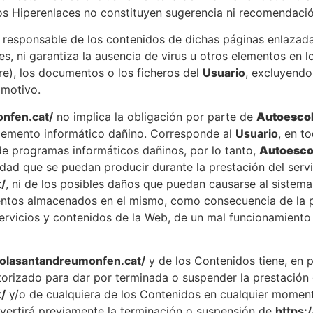
os Hiperenlaces no constituyen sugerencia ni recomendació
responsable de los contenidos de dichas páginas enlazadas
es, ni garantiza la ausencia de virus u otros elementos en
re), los documentos o los ficheros del
Usuario
, excluyendo
 motivo.
nfen.cat/
no implica la obligación por parte de
Autoescol
elemento informático dañino. Corresponde al
Usuario
, en t
de programas informáticos dañinos, por lo tanto,
Autoesco
idad que se puedan producir durante la prestación del servi
/
, ni de los posibles daños que puedan causarse al sistem
entos almacenados en el mismo, como consecuencia de la p
servicios y contenidos de la Web, de un mal funcionamient
colasantandreumonfen.cat/
y de los Contenidos tiene, en p
torizado para dar por terminada o suspender la prestación 
/
y/o de cualquiera de los Contenidos en cualquier momen
vertirá previamente la terminación o suspensión de
https: