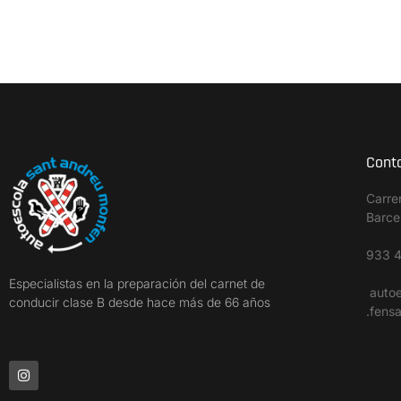
Cont
Carre
Barce
933 4
Especialistas en la preparación del carnet de
auto
conducir clase B desde hace más de 66 años
.fens