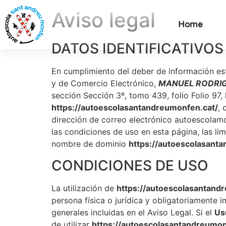
Aviso legal
Home
DATOS IDENTIFICATIVOS 
En cumplimiento del deber de información esti
y de Comercio Electrónico,
MANUEL RODRI
sección Sección 3º, tomo 439, folio Folio 97,
https://autoescolasantandreumonfen.cat/
,
dirección de correo electrónico autoescolam
las condiciones de uso en esta página, las lim
nombre de dominio
https://autoescolasant
CONDICIONES DE USO
La utilización de
https://autoescolasantand
persona física o jurídica y obligatoriamente 
generales incluidas en el Aviso Legal. Si el
Us
de utilizar
https://autoescolasantandreumon