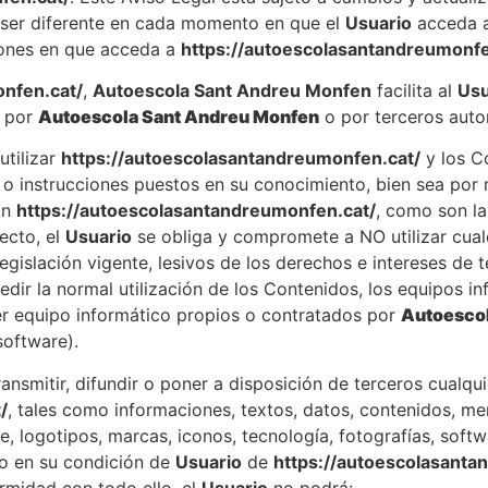
ser diferente en cada momento en que el
Usuario
acceda al
iones en que acceda a
https://autoescolasantandreumonfe
nfen.cat/
,
Autoescola Sant Andreu Monfen
facilita al
Usu
t por
Autoescola Sant Andreu Monfen
o por terceros auto
tilizar
https://autoescolasantandreumonfen.cat/
y los C
so o instrucciones puestos en su conocimiento, bien sea por 
an
https://autoescolasantandreumonfen.cat/
, como son la
ecto, el
Usuario
se obliga y compromete a NO utilizar cual
a legislación vigente, lesivos de los derechos e intereses d
mpedir la normal utilización de los Contenidos, los equipos
r equipo informático propios o contratados por
Autoesco
software).
nsmitir, difundir o poner a disposición de terceros cualqui
/
, tales como informaciones, textos, datos, contenidos, men
e, logotipos, marcas, iconos, tecnología, fotografías, softw
so en su condición de
Usuario
de
https://autoescolasanta
ormidad con todo ello, el
Usuario
no podrá: