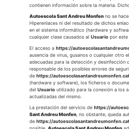
contienen información sobre la materia. Dich
Autoescola Sant Andreu Monfen
no se hace 
Hiperenlaces ni del resultado de dichos enlac
en el sistema informático (hardware y softwa
cualquier clase causados al
Usuario
por este
El acceso a
https://autoescolasantandreumo
ausencia de virus, gusanos o cualquier otro 
adecuadas para la detección y desinfección 
responsable de los posibles errores de segur
de
https://autoescolasantandreumonfen.cat
(hardware y software), los ficheros o docum
del
Usuario
utilizado para la conexión a los 
actualizadas del mismo.
La prestación del servicio de
https://autoes
Sant Andreu Monfen
, no obstante, queda au
de
https://autoescolasantandreumonfen.cat
posible,
Autoescola Sant Andreu Monfen
ad