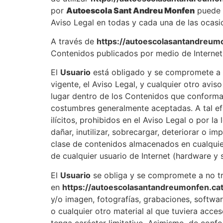
por
Autoescola Sant Andreu Monfen
puede 
Aviso Legal en todas y cada una de las ocas
A través de
https://autoescolasantandreumo
Contenidos publicados por medio de Interne
El
Usuario
está obligado y se compromete a u
vigente, el Aviso Legal, y cualquier otro avi
lugar dentro de los Contenidos que conform
costumbres generalmente aceptadas. A tal ef
ilícitos, prohibidos en el Aviso Legal o por l
dañar, inutilizar, sobrecargar, deteriorar o i
clase de contenidos almacenados en cualquie
de cualquier usuario de Internet (hardware y 
El
Usuario
se obliga y se compromete a no tra
en
https://autoescolasantandreumonfen.cat
y/o imagen, fotografías, grabaciones, softwar
o cualquier otro material al que tuviera acce
tenga carácter limitativo. Asimismo, de conf