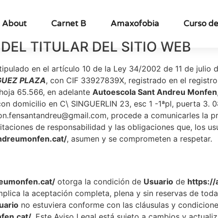
About
Carnet B
Amaxofobia
Curso de
DEL TITULAR DEL SITIO WEB
pulado en el artículo 10 de la Ley 34/2002 de 11 de julio 
GUEZ PLAZA
, con CIF 33927839X, registrado en el registro
 hoja 65.566, en adelante
Autoescola Sant Andreu Monfen
 con domicilio en C\ SINGUERLIN 23, esc 1 -1ªpl, puert
on.fensantandreu@gmail.com, procede a comunicarles la p
itaciones de responsabilidad y las obligaciones que, los us
andreumonfen.cat/
, asumen y se comprometen a respetar.
reumonfen.cat/
otorga la condición de
Usuario
de
https:/
implica la aceptación completa, plena y sin reservas de tod
uario
no estuviera conforme con las cláusulas y condicione
fen.cat/
. Este Aviso Legal está sujeto a cambios y actuali